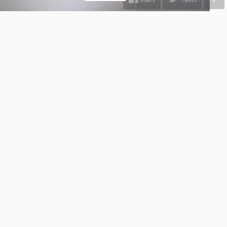
INFORMATION
Fragt & Levering
Kunst i virksomheden
Gavekort
Hvorfor Beauton?
Om Os
Servicevilkår
Handelsbetingelser