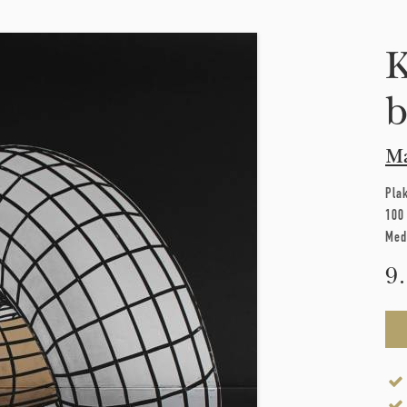
K
b
Ma
Pla
100
Med
9