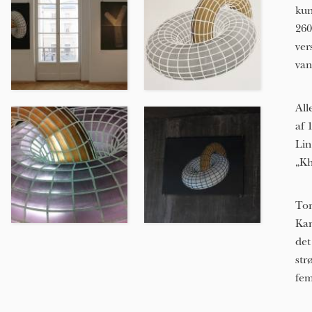
kun
260
ver
van
All
af 
Lin
„Kh
Tor
Kam
det
str
fem