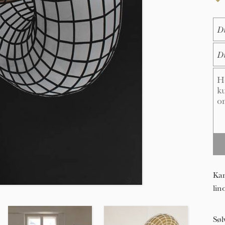
Na
E-M
Me
Kam
lin
Søl