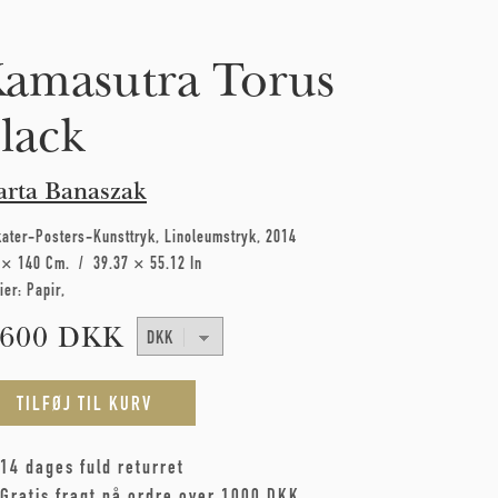
amasutra Torus
lack
rta Banaszak
kater-Posters-Kunsttryk
Linoleumstryk
2014
 × 140 Cm
39.37 × 55.12 In
ier:
Papir
.600 DKK
14 dages fuld returret
Gratis fragt på ordre over 1000 DKK