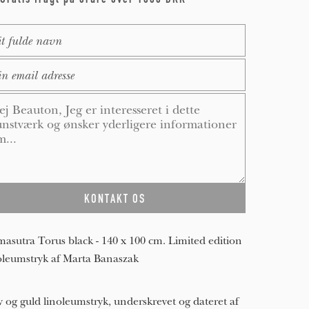
me
*
ail
*
ssage
*
asutra Torus black - 140 x 100 cm. Limited edition
oleumstryk af Marta Banaszak
v og guld linoleumstryk, underskrevet og dateret af