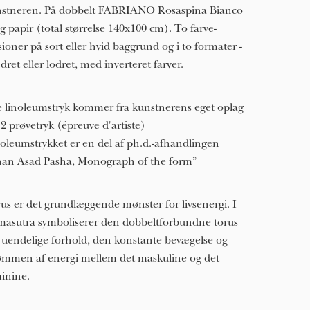
stneren. På dobbelt FABRIANO Rosaspina Bianco
g papir (total størrelse 140x100 cm). To farve-
sioner på sort eller hvid baggrund og i to formater -
dret eller lodret, med inverteret farver.
e linoleumstryk kommer fra kunstnerens eget oplag
12 prøvetryk (épreuve d'artiste)
oleumstrykket er en del af ph.d.-afhandlingen
an Asad Pasha, Monograph of the form”
us er det grundlæggende mønster for livsenergi. I
asutra symboliserer den dobbeltforbundne torus
 uendelige forhold, den konstante bevægelse og
ømmen af ​​energi mellem det maskuline og det
inine.