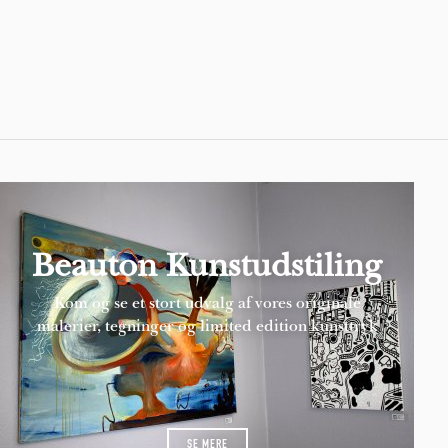
Pages
Beauton Kunstudstiling
Kom og se et stort udvalg af vores originale
malerier, tegninger og limited edition kunsttryk
SE MERE