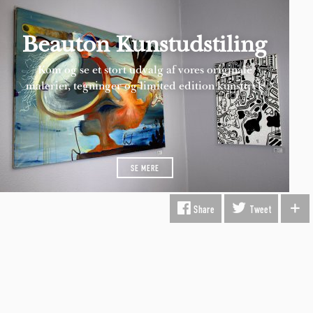
Beauton Kunstudstiling
Kom og se et stort udvalg af vores originale
malerier, tegninger og limited edition kunsttryk
SE MERE
Share
Tweet
INFORMATION