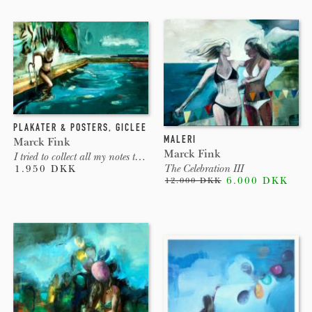
PLAKATER & POSTERS
,
GICLEE
MALERI
Marck Fink
Marck Fink
I tried to collect all my notes to self
The Celebration III
1.950 DKK
6.000 DKK
12.000 DKK