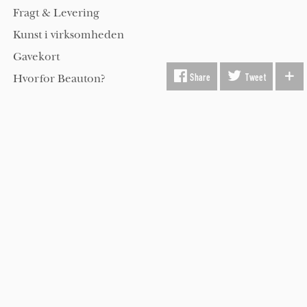
Fragt & Levering
Kunst i virksomheden
Gavekort
Hvorfor Beauton?
Om Os
Servicevilkår
Handelsbetingelser
Udsmykning
Køber FAQ
Kontakt os