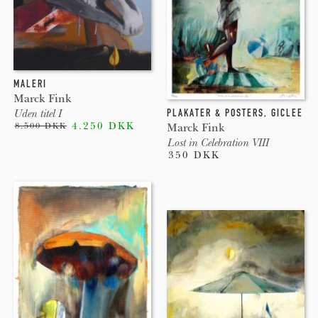
MALERI
Marck Fink
PLAKATER & POSTERS
,
GICLEE
Uden titel I
4.250 DKK
Marck Fink
8.500 DKK
Lost in Celebration VIII
350 DKK