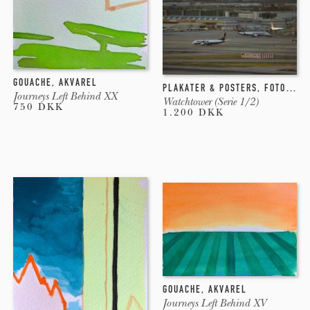
2010: Hertziosphera, Sons de Gràcia (Lydworkshop).
Barcelona, Spain. Med Serafín Álvarez og Jaume Ferrete.
GOUACHE
,
AKVAREL
PLAKATER & POSTERS
,
FOTOGRAFI
Journeys Left Behind XX
Watchtower (Serie 1/2)
750 DKK
Uddannelse
1.200 DKK
2016 - 2018, Master Fine Arts (MFA), Barcelona Universitet,
Spain.
2007 - 2011: Bachelor Fine Arts (BFA), Barcelona
Universitet, Spain.
1998 - 2000: Industrial Design, Pontifical Catholic
GOUACHE
,
AKVAREL
University of Peru
Journeys Left Behind XV