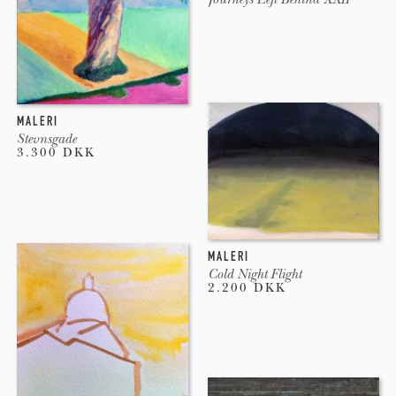
Publikationer
“Shake the Tree”, 1st Edition 2018. Barcelona
MALERI
Stevnsgade
3.300 DKK
“Min Tyve Minutters Pause”, 17 Postcards. 2017.
Copenhagen
“Giro”. 2012. Barcelona, Ed. Los Tambores.
MALERI
Cold Night Flight
2.200 DKK
Workshops