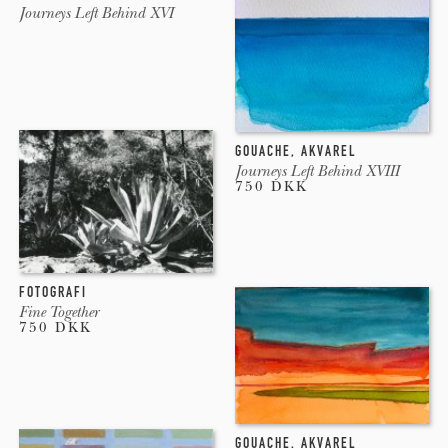
Journeys Left Behind XVI
2009 - Stripart, Mostra d´Art Jove. Barcelona, Spain
Priser
GOUACHE
,
AKVAREL
Journeys Left Behind XVIII
750 DKK
2011 - Premi de Pintura Torres García - Ciutat de Mataró,
Barcelona, Spain. 1.Præmie.
FOTOGRAFI
2009 - Premi Internacional de Pintura Miquel Viladrich,
Fine Together
Lleida, Spain. 2.Præmie.
750 DKK
GOUACHE
,
AKVAREL
Samlinger