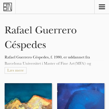
Skip to main content
Rafael Guerrero
Céspedes
Rafael Guerrero Céspedes, f. 1980, er uddannet fra
Barcelona Universitet i Master of Fine Art(MFA) og
arbejder med stærke referencer til modsatrettede kulturer.
Læs mere
Deplacement og immigration et fast element, som
forbindes til virkelighed og tilhørsforhold.