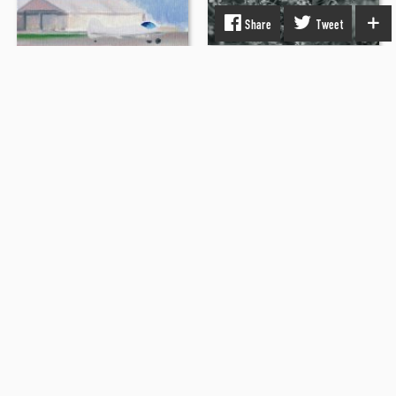
Share
Tweet
PLAKATER & POSTERS
,
FOTOGRAFI
Yduns woods
MALERI
1.200 DKK
Som en forsvindende hvisken
2.700 DKK
GOUACHE
,
AKVAREL
Journeys Left Behind IX
750 DKK