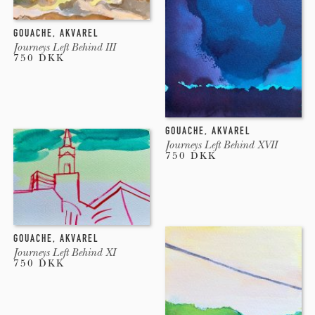
Udstillinger
GOUACHE
,
AKVAREL
Journeys Left Behind III
2019 - We Love Art - København, Danmark
750 DKK
2019 - Revela’t - Barcelona / Spain
GOUACHE
,
AKVAREL
2019 - LAArtBookFair - Los Angeles / USA
Journeys Left Behind XVII
750 DKK
2018 - SCAN, Photobooks - Tarragona / Spain
2018 - Lo que queríamos decir cuando dijimos Liminal.
GOUACHE
,
AKVAREL
Galería Àngels 2 - Barcelona / Spain
Journeys Left Behind XI
750 DKK
2016 - KE16 Kunstnernes Efterårsudstilling - Den Frie.