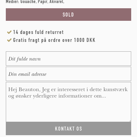
Medier:
Gouache
Papir
Akvarel
14 dages fuld returret
Gratis fragt på ordre over 1000 DKK
Name
*
E-Mail
*
Message
*