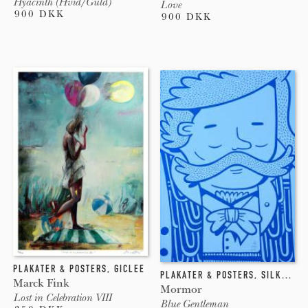
Hyacinth (Hvid/Guld)
Love
900 DKK
900 DKK
PLAKATER & POSTERS
,
GICLEE
PLAKATER & POSTERS
,
SILKETRYK
Marck Fink
Mormor
Lost in Celebration VIII
Blue Gentleman