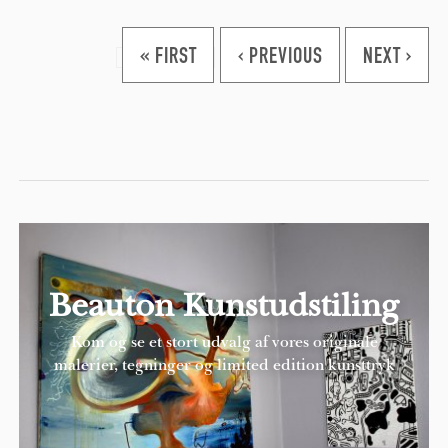
Pages
« FIRST
‹ PREVIOUS
NEXT ›
Beauton Kunstudstiling
Kom og se et stort udvalg af vores originale
malerier, tegninger og limited edition kunsttryk