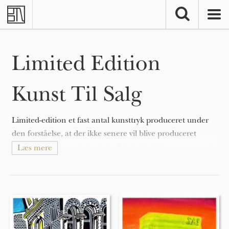
Skip to main content
Limited Edition
Kunst Til Salg
Limited-edition et fast antal kunsttryk produceret under
den forståelse, at der ikke senere vil blive produceret
yderligere kunsttryk (kopier). Limited-editions er normalt
Læs mere
underskrevet af kunstneren i blyant og nummereret som
f.eks 67/100 for at vise det unikke antal af oplaget og den
samlede oplags-størrelse.