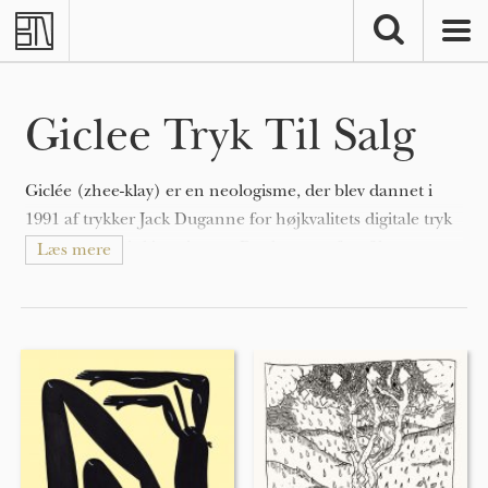
Skip to main content
Giclee Tryk Til Salg
Giclée (zhee-klay) er en neologisme, der blev dannet i
1991 af trykker Jack Duganne for højkvalitets digitale tryk
fremstillet på inkjetprintere. Det bruges ofte af kunstnere,
Læs mere
gallerier og trykkerier til at producere kunstprint af den
højeste kvalitet.