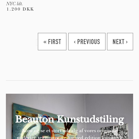
NYC ldt.
1.200 DKK
Pages
« FIRST
‹ PREVIOUS
NEXT ›
Beauton Kunstudstiling
Kom og se et stort udvalg af vores originale
malerier, tegninger og limited edition kunsttryk