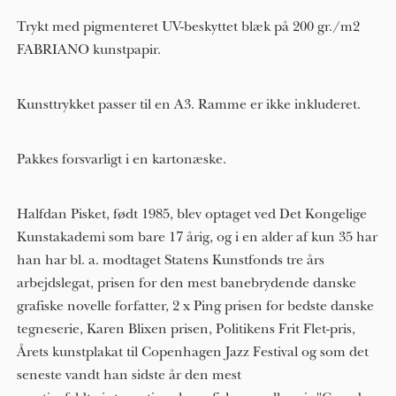
Trykt med pigmenteret UV-beskyttet blæk på 200 gr./m2
FABRIANO kunstpapir.
Kunsttrykket passer til en A3. Ramme er ikke inkluderet.
Pakkes forsvarligt i en kartonæske.
Halfdan Pisket, født 1985, blev optaget ved Det Kongelige
Kunstakademi som bare 17 årig, og i en alder af kun 3​5​ har
han har bl. a. modtaget Statens Kunstfonds tre års
arbejdslegat, prisen for den mest banebrydende danske
grafiske novelle forfatter, 2 x Ping prisen for bedste danske
tegneserie, Karen Blixen prisen, Politikens Frit Flet-pris,
Årets kunstplakat til Copenhagen Jazz Festival og som det
seneste vandt han sidste år den mest