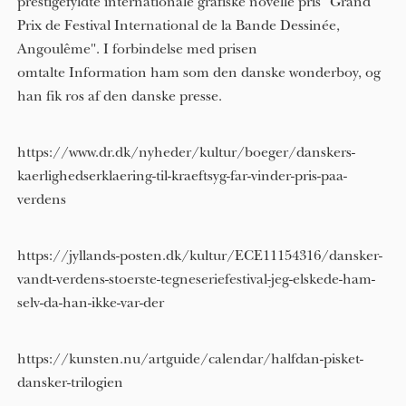
prestigefyldte internationale grafiske novelle pris "Grand
Prix de Festival International de la Bande Dessinée,
Angoulême". I forbindelse med prisen
omtalte Information ham som den danske wonderboy, og
han fik ros af den danske presse.
https://www.dr.dk/nyheder/kultur/boeger/danskers-
kaerlighedserklaering-til-kraeftsyg-far-vinder-pris-paa-
verdens
https://jyllands-posten.dk/kultur/ECE11154316/dansker-
vandt-verdens-stoerste-tegneseriefestival-jeg-elskede-ham-
selv-da-han-ikke-var-der
https://kunsten.nu/artguide/calendar/halfdan-pisket-
dansker-trilogien