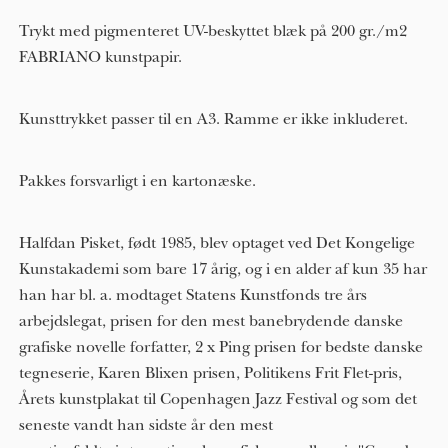
Trykt med pigmenteret UV-beskyttet blæk på 200 gr./m2
FABRIANO kunstpapir.
Kunsttrykket passer til en A3. Ramme er ikke inkluderet.
Pakkes forsvarligt i en kartonæske.
Halfdan Pisket, født 1985, blev optaget ved Det Kongelige
Kunstakademi som bare 17 årig, og i en alder af kun 3​5​ har
han har bl. a. modtaget Statens Kunstfonds tre års
arbejdslegat, prisen for den mest banebrydende danske
grafiske novelle forfatter, 2 x Ping prisen for bedste danske
tegneserie, Karen Blixen prisen, Politikens Frit Flet-pris,
Årets kunstplakat til Copenhagen Jazz Festival og som det
seneste vandt han sidste år den mest