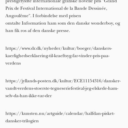
prestigefyldte internationale grafiske novelle pris "Grand
Prix de Festival International de la Bande Dessinée,
Angoulême". I forbindelse med prisen
omtalte Information ham som den danske wonderboy, og
han fik ros af den danske presse.
https://www.dr.dk/nyheder/kultur/boeger/danskers-
kaerlighedserklaering-til-kraeftsyg-far-vinder-pris-paa-
verdens
https://jyllands-posten.dk/kultur/ECE11154316/dansker-
vandt-verdens-stoerste-tegneseriefestival-jeg-elskede-ham-
selv-da-han-ikke-var-der
https://kunsten.nu/artguide/calendar/halfdan-pisket-
dansker-trilogien