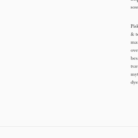
sos
Pis
& t
man
ove
bes
tvæ
myt
dys