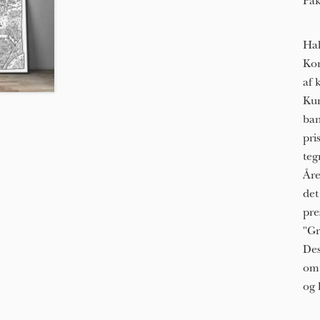
Pak
Hal
Kon
af 
Kun
ban
pri
teg
Åre
det
pre
"Gr
Des
omt
og 