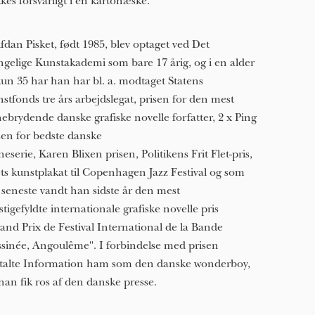
kes forsvarligt i en kartonæske.
fdan Pisket, født 1985, blev optaget ved Det
gelige Kunstakademi som bare 17 årig, og i en alder
kun 3​5​ har han har bl. a. modtaget Statens
stfonds tre års arbejdslegat, prisen for den mest
ebrydende danske grafiske novelle forfatter, 2 x Ping
sen for bedste danske
neserie, Karen Blixen prisen, Politikens Frit Flet-pris,
ts kunstplakat til Copenhagen Jazz Festival og som
 seneste vandt han sidste år den mest
stigefyldte internationale grafiske novelle pris
and Prix de Festival International de la Bande
sinée, Angoulême". I forbindelse med prisen
alte Information ham som den danske wonderboy,
han fik ros af den danske presse.