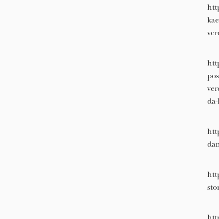
htt
kae
ver
htt
pos
ver
da-
htt
dan
htt
sto
htt