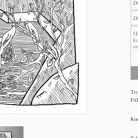
E-M
Me
Try
FA
Kun