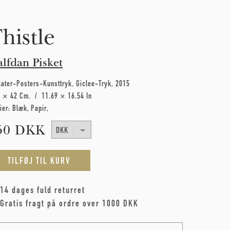
histle
lfdan Pisket
kater-Posters-Kunsttryk
Giclee-Tryk
2015
7 × 42 Cm
11.69 × 16.54 In
ier:
Blæk
Papir
50 DKK
14 dages fuld returret
Gratis fragt på ordre over 1000 DKK
me
*