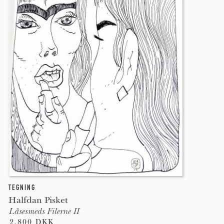
TEGNING
Halfdan Pisket
Låsesmeds Filerne II
2.800 DKK