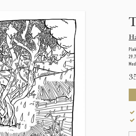
T
Ha
Pla
29.
Med
3
Na