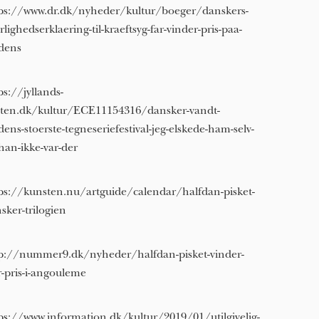
ps://www.dr.dk/nyheder/kultur/boeger/danskers-
rlighedserklaering-til-kraeftsyg-far-vinder-pris-paa-
dens
ps://jyllands-
ten.dk/kultur/ECE11154316/dansker-vandt-
dens-stoerste-tegneseriefestival-jeg-elskede-ham-selv-
han-ikke-var-der
ps://kunsten.nu/artguide/calendar/halfdan-pisket-
sker-trilogien
p://nummer9.dk/nyheder/halfdan-pisket-vinder-
r-pris-i-angouleme
ps://www.information.dk/kultur/2019/01/utilgivelig-