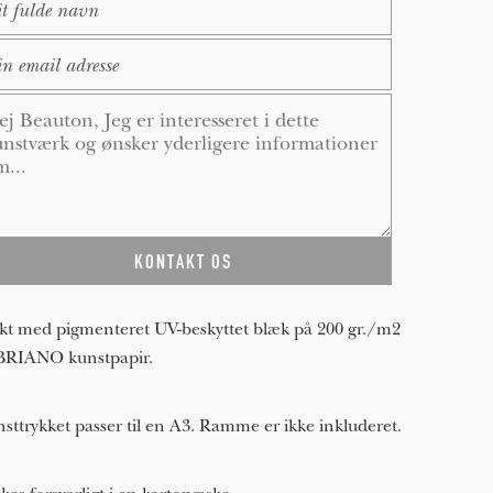
ail
*
ssage
*
kt med pigmenteret UV-beskyttet blæk på 200 gr./m2
BRIANO kunstpapir.
sttrykket passer til en A3. Ramme er ikke inkluderet.