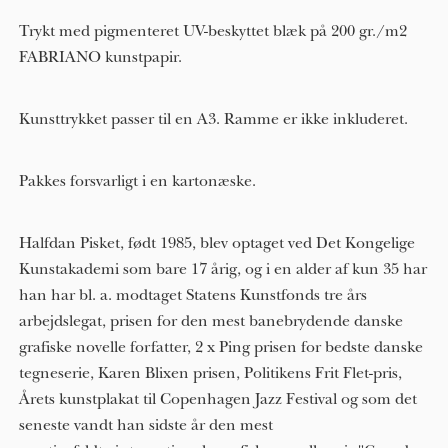
Trykt med pigmenteret UV-beskyttet blæk på 200 gr./m2
FABRIANO kunstpapir.
Kunsttrykket passer til en A3. Ramme er ikke inkluderet.
Pakkes forsvarligt i en kartonæske.
Halfdan Pisket, født 1985, blev optaget ved Det Kongelige
Kunstakademi som bare 17 årig, og i en alder af kun 3​5​ har
han har bl. a. modtaget Statens Kunstfonds tre års
arbejdslegat, prisen for den mest banebrydende danske
grafiske novelle forfatter, 2 x Ping prisen for bedste danske
tegneserie, Karen Blixen prisen, Politikens Frit Flet-pris,
Årets kunstplakat til Copenhagen Jazz Festival og som det
seneste vandt han sidste år den mest