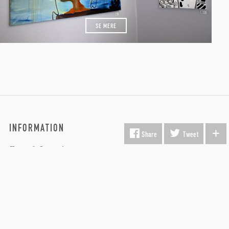
SE MERE
INFORMATION
Share
Tweet
Fragt & Levering
Kunst i virksomheden
Gavekort
Hvorfor Beauton?
Om Os