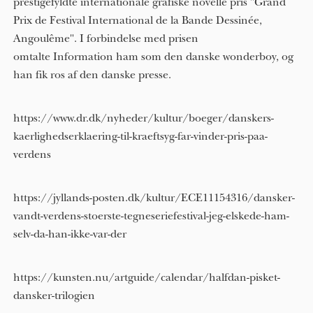
prestigefyldte internationale grafiske novelle pris "Grand
Prix de Festival International de la Bande Dessinée,
Angoulême". I forbindelse med prisen
omtalte Information ham som den danske wonderboy, og
han fik ros af den danske presse.
https://www.dr.dk/nyheder/kultur/boeger/danskers-
kaerlighedserklaering-til-kraeftsyg-far-vinder-pris-paa-
verdens
https://jyllands-posten.dk/kultur/ECE11154316/dansker-
vandt-verdens-stoerste-tegneseriefestival-jeg-elskede-ham-
selv-da-han-ikke-var-der
https://kunsten.nu/artguide/calendar/halfdan-pisket-
dansker-trilogien