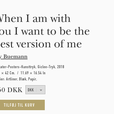
hen I am with
ou I want to be the
est version of me
y Buemann
kater-Posters-Kunsttryk
Giclee-Tryk
2018
7 × 42 Cm
11.69 × 16.54 In
ier:
Artliner
Blæk
Papir
50 DKK