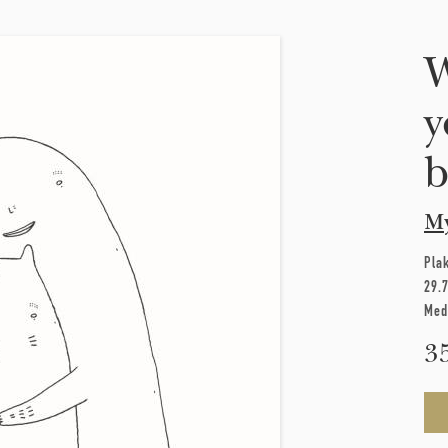
W
y
b
M
Pla
29.
Med
3