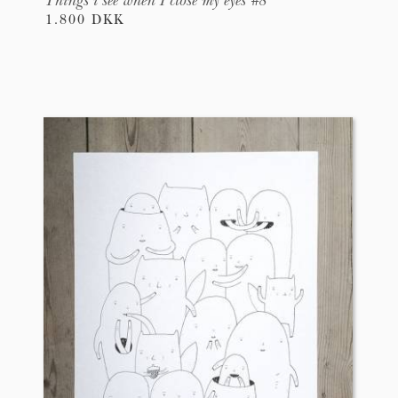
Things i see when I close my eyes #8
1.800 DKK