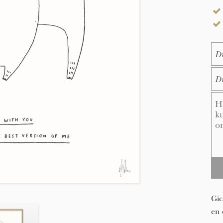
Na
E-M
Me
Gic
en 