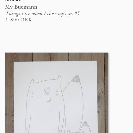
My Buemann
Things i see when I close my eyes #5
1.800 DKK