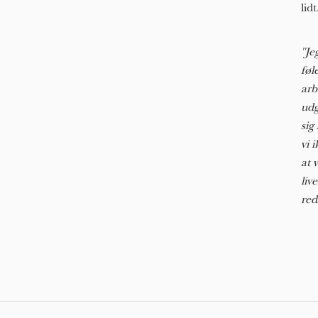
lidt
"Je
føl
arb
udg
sig
vi 
at 
liv
red