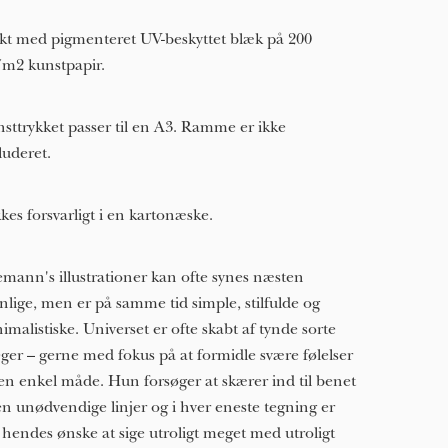
kt med pigmenteret UV-beskyttet blæk på 200
/m2 kunstpapir.
sttrykket passer til en A3. Ramme er ikke
luderet.
kes forsvarligt i en kartonæske.
mann's illustrationer kan ofte synes næsten
nlige, men er på samme tid simple, stilfulde og
imalistiske. Universet er ofte skabt af tynde sorte
eger – gerne med fokus på at formidle svære følelser
en enkel måde. Hun forsøger at skærer ind til benet
n unødvendige linjer og i hver eneste tegning er
 hendes ønske at sige utroligt meget med utroligt