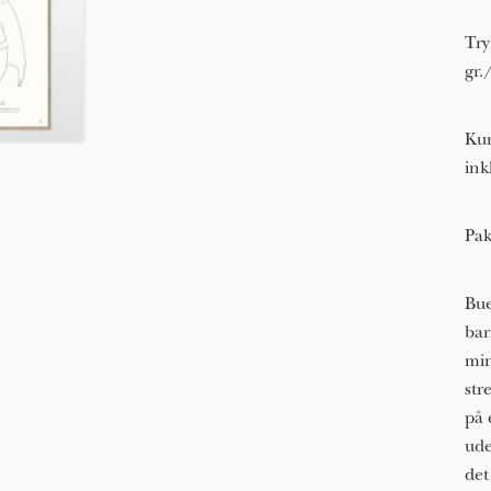
Try
gr.
Kun
ink
Pak
Bue
bar
min
str
på 
ude
det