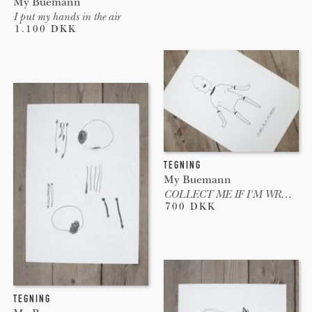
My Buemann
I put my hands in the air
1.100 DKK
TEGNING
My Buemann
COLLECT ME IF I'M WRONG
700 DKK
TEGNING