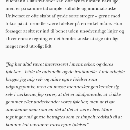
Buemann's illustrationer kan ofte synes næsten barnlige,
men er på samme tid simple, stilfulde og minimalistiske.
Universet er ofte skabt af tynde sorte streger – gerne med
fokus på at formidle svære følelser på en enkel måde. Hun
forsøger at skærer ind til benet uden unødvendige linjer og
i hver eneste tegning er det hendes ønske at sige utroligt
meget med utroligt lidt.
"Jeg har altid været interesseret i mennesker, og deres
følelser – både de rationelle og de irrationelle. I mit arbejde
bruger jeg mig selv og mine egne følelser som
udgangspunkt, men en masse mennesker genkender sig
selv i værkerne. Jeg synes, at det er altafgørende, at vi ikke
gemmer eller underkender vores følelser, men at vi tør
anerkende dem som en del af det at være i live. Mine
tegninger må gerne betragtes som et simpelt redskab til at
komme lidt nærmere vores egne følelser"