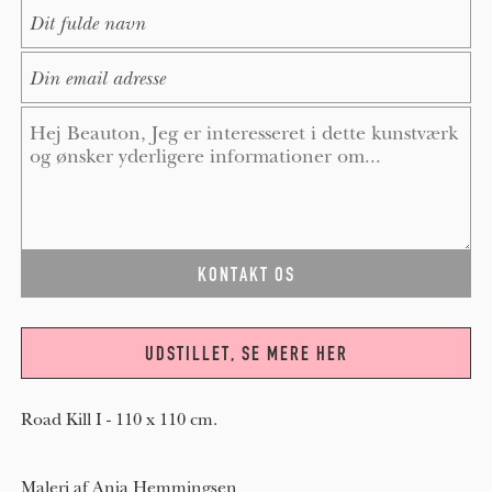
Name
*
E-Mail
*
Message
*
UDSTILLET, SE MERE HER
Road Kill I - 110 x 110 cm.
Maleri af Anja Hemmingsen