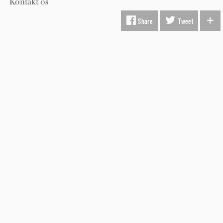
Kontakt os
Share
Tweet
Hold dig opdateret på kunst med Beauton nyhedsbrev