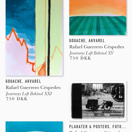
GOUACHE
,
AKVAREL
Rafael Guerrero Céspedes
Journeys Left Behind XV
750 DKK
GOUACHE
,
AKVAREL
Rafael Guerrero Céspedes
Journeys Left Behind XXI
750 DKK
PLAKATER & POSTERS
,
FOTOGRAFI