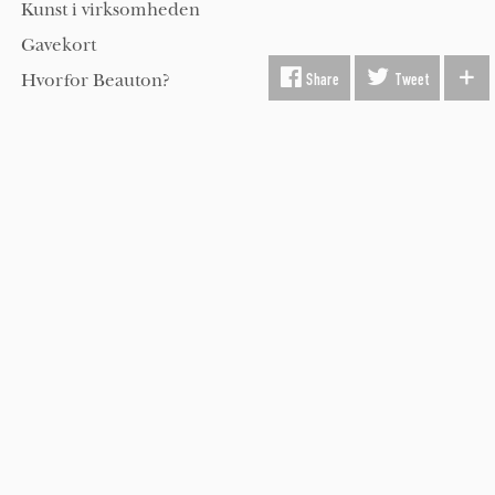
Kunst i virksomheden
Gavekort
Share
Tweet
Hvorfor Beauton?
Om Os
Servicevilkår
Handelsbetingelser
Udsmykning
Køber FAQ
Kontakt os
Hold dig opdateret på kunst med Beauton nyhedsbrev