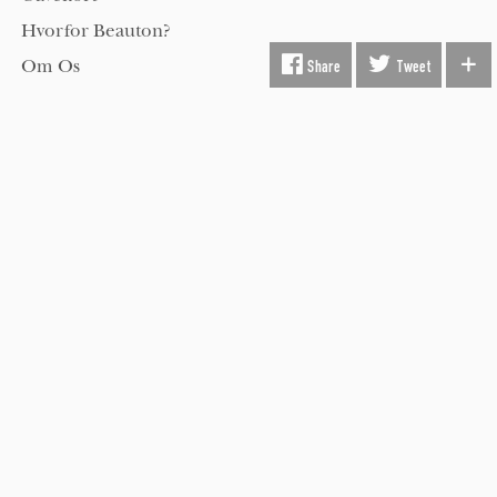
Hvorfor Beauton?
Om Os
Share
Tweet
Servicevilkår
Handelsbetingelser
Udsmykning
Køber FAQ
Kontakt os
Hold dig opdateret på kunst med Beauton nyhedsbrev