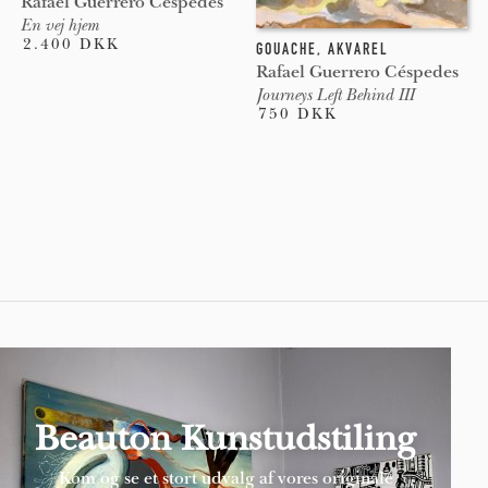
Rafael Guerrero Céspedes
En vej hjem
2.400 DKK
GOUACHE
,
AKVAREL
Rafael Guerrero Céspedes
Journeys Left Behind III
750 DKK
Pages
Beauton Kunstudstiling
Kom og se et stort udvalg af vores originale