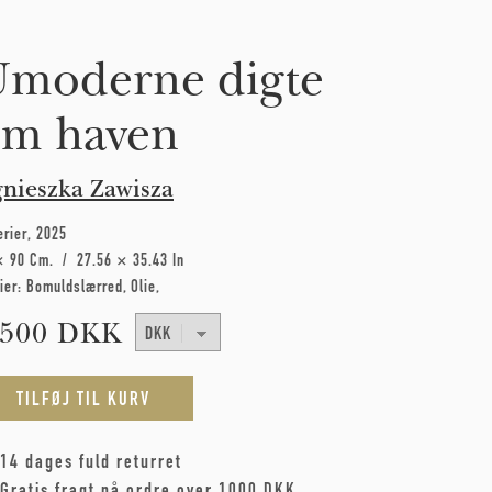
moderne digte
m haven
nieszka Zawisza
erier
2025
× 90 Cm
27.56 × 35.43 In
ier:
Bomuldslærred
Olie
.500 DKK
14 dages fuld returret
Gratis fragt på ordre over 1000 DKK