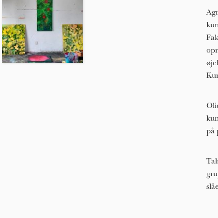
Agn
kun
Fak
opn
øje
Kun
Oli
kun
på 
Tal
gru
slå