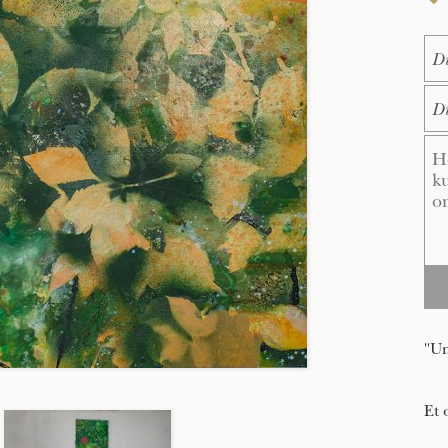
Na
E-M
Me
"Um
Et 