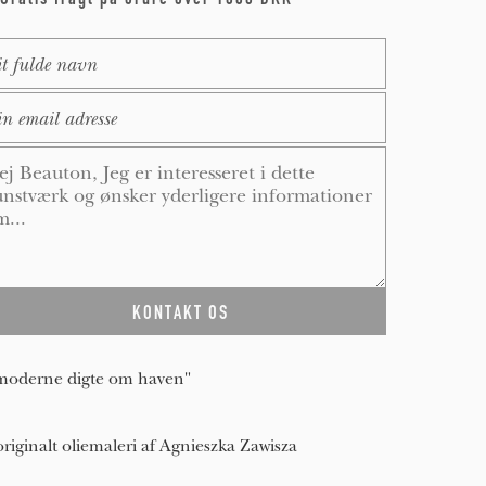
me
*
ail
*
ssage
*
oderne digte om haven"
originalt oliemaleri af Agnieszka Zawisza