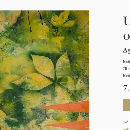
U
o
Ag
Mal
70 
Med
7