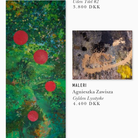
Uden Titel #2
3.800 DKK
MALERI
Agnieszka Zawisza
Gylden Lysstyrke
4.400 DKK