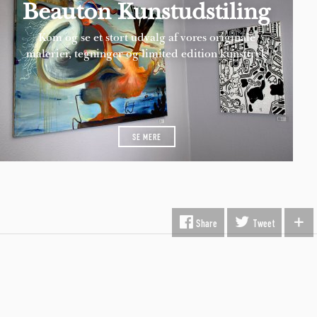
Beauton Kunstudstiling
Kom og se et stort udvalg af vores originale
malerier, tegninger og limited edition kunsttryk
SE MERE
Share
Tweet
INFORMATION
Fragt & Levering