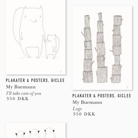
PLAKATER & POSTERS
,
GICLEE
My Buemann
I’ll take care of you
PLAKATER & POSTERS
,
GICLEE
350 DKK
My Buemann
Logs
350 DKK