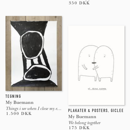
350 DKK
TEGNING
My Buemann
Things i see when I close my eyes #7
PLAKATER & POSTERS
,
GICLEE
1.500 DKK
My Buemann
We belong together
175 DKK