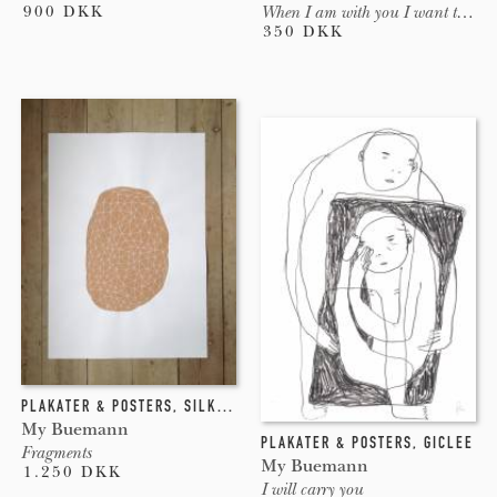
900 DKK
When I am with you I want to be the best version of me
350 DKK
PLAKATER & POSTERS
,
SILKETRYK
My Buemann
PLAKATER & POSTERS
,
GICLEE
Fragments
My Buemann
1.250 DKK
I will carry you