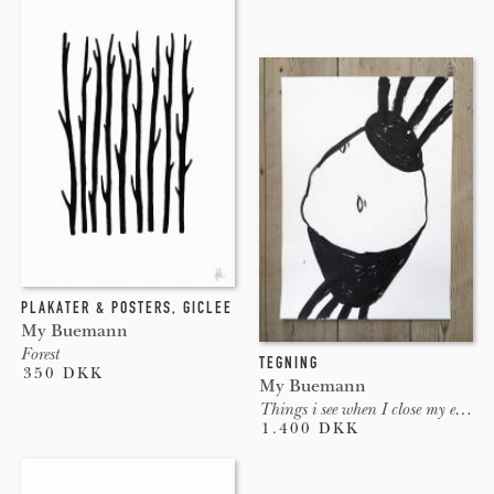
PLAKATER & POSTERS
,
GICLEE
My Buemann
Forest
TEGNING
350 DKK
My Buemann
Things i see when I close my eyes #3
1.400 DKK