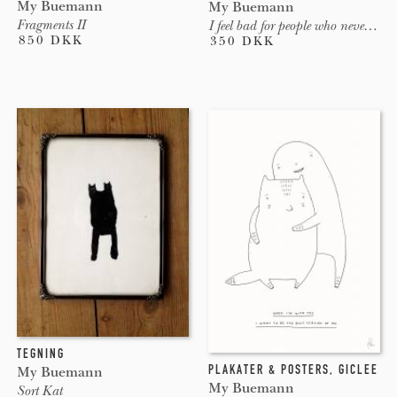
My Buemann
My Buemann
Fragments II
I feel bad for people who never do stupid things
850 DKK
350 DKK
TEGNING
PLAKATER & POSTERS
,
GICLEE
My Buemann
My Buemann
Sort Kat