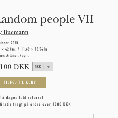
andom people VII
y Buemann
ninger
2015
7 × 42 Cm
11.69 × 16.54 In
ier:
Artliner
Papir
.100 DKK
14 dages fuld returret
Gratis fragt på ordre over 1000 DKK
me
*