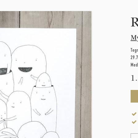
R
M
Teg
29.
Med
1
Na