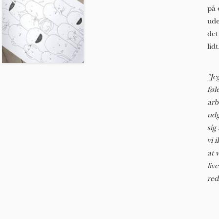
på 
ude
det
lidt
"Je
føl
arb
udg
sig
vi 
at 
liv
red