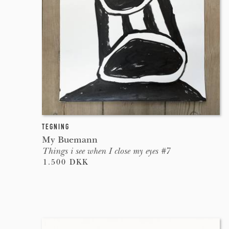
TEGNING
My Buemann
Things i see when I close my eyes #7
1.500 DKK