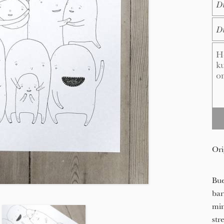
E-M
Me
Ori
Bue
bar
min
str