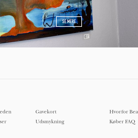
SE MERE
heden
Gavekort
Hvorfor Bea
ser
Udsmykning
Køber FAQ