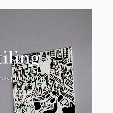
iling
r, tegninger og