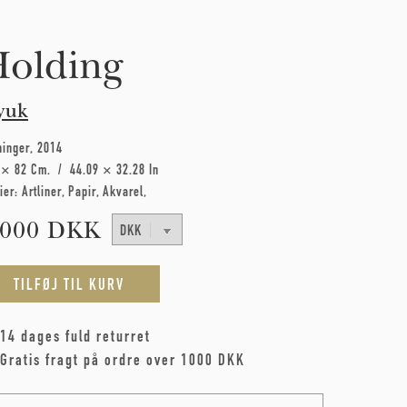
olding
yuk
ninger
2014
 × 82 Cm
44.09 × 32.28 In
ier:
Artliner
Papir
Akvarel
.000 DKK
14 dages fuld returret
Gratis fragt på ordre over 1000 DKK
me
*