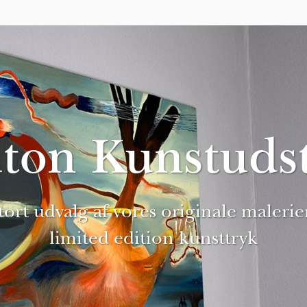
ton Kunstudst
tort udvalg af vores originale malerie
limited edition kunsttryk