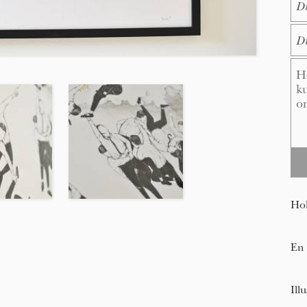
E-M
Me
Hol
En 
Ill