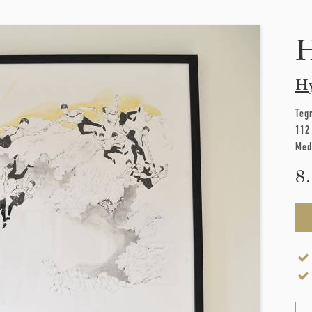
H
H
Teg
112
Med
8
Na