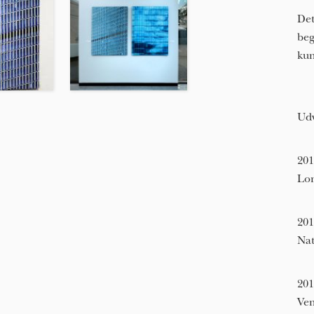
Det
beg
kun
Udv
201
Lo
201
Nat
201
Ven