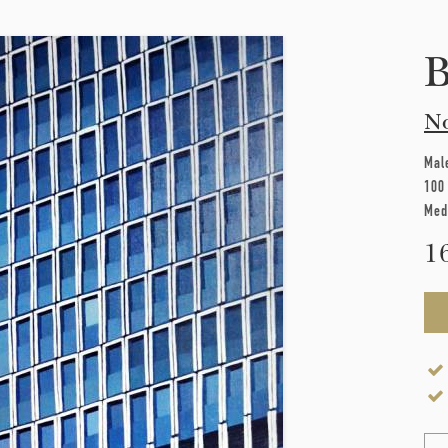
B
No
Mal
100
Med
1
Na