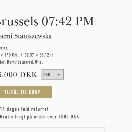
russels 07:42 PM
emi Staniszewska
erier
 × 140 Cm
39.37 × 55.12 In
ier:
Bomuldslærred
Olie
6.000 DKK
14 dages fuld returret
Gratis fragt på ordre over 1000 DKK
me
*