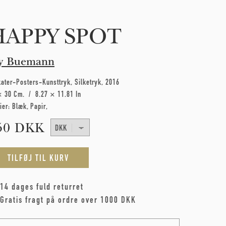
HAPPY SPOT
y Buemann
kater-Posters-Kunsttryk
Silketryk
2016
× 30 Cm
8.27 × 11.81 In
ier:
Blæk
Papir
50 DKK
14 dages fuld returret
Gratis fragt på ordre over 1000 DKK
me
*