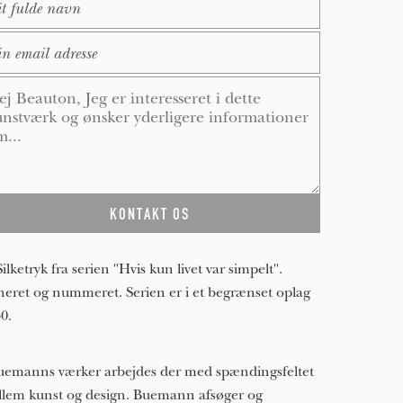
ail
*
ssage
*
Silketryk fra serien "Hvis kun livet var simpelt".
neret og nummeret. Serien er i et begrænset oplag
50.
uemanns værker arbejdes der med spændingsfeltet
lem kunst og design. Buemann afsøger og