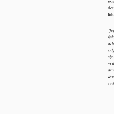
ude
det
lidt
"Je
føl
arb
udg
sig
vi 
at 
liv
red