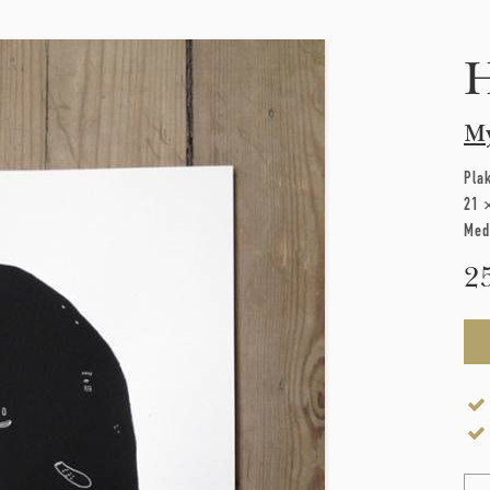
M
Pla
21 
Med
2
Na