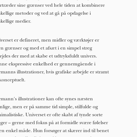
rtræder sine grænser ved hele tiden at kombinere
skellige metoder og ved at gå på opdagelse i
skellige medier.
verset er defineret, men midler og værktøjer er
n grænser og med et afsæt i en simpel streg
ejdes der med at skabe et udtryksfuldt univers.
ne ekspressive enkelhed er gennemgående i
manns illustrationer, hvis grafiske arbejde er stramt
konceptuelt.
mann's illustrationer kan ofte synes næsten
nlige, men er på samme tid simple, stilfulde og
imalistiske. Universet er ofte skabt af tynde sorte
eger – gerne med fokus på at formidle svære følelser
en enkel måde. Hun forsøger at skærer ind til benet