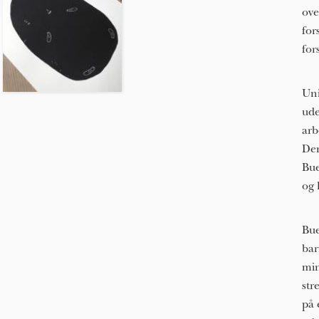
ove
for
for
Uni
ude
arb
Den
Bue
og 
Bue
bar
min
str
på 