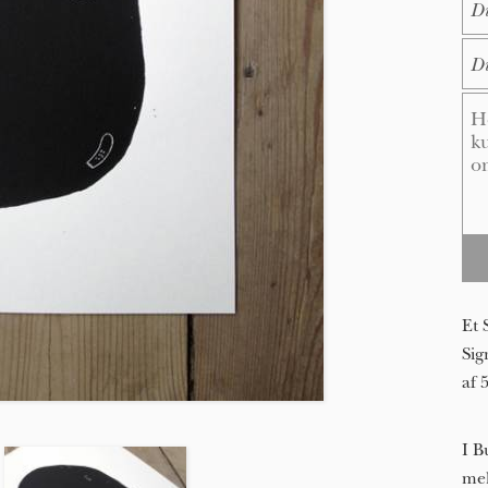
E-M
Me
Et 
Sig
af 
I B
mel