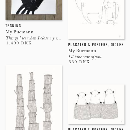
TEGNING
My Buemann
Things i see when I close my eyes #3
1.400 DKK
PLAKATER & POSTERS
,
GICLEE
My Buemann
I’ll take care of you
350 DKK
PLAKATER & POSTERS
,
GICLEE