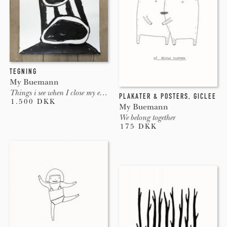
TEGNING
My Buemann
Things i see when I close my eyes #7
PLAKATER & POSTERS
,
GICLEE
1.500 DKK
My Buemann
We belong together
175 DKK