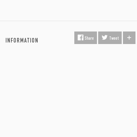
Share
Tweet
INFORMATION
Fragt & Levering
Kunst i virksomheden
Gavekort
Hvorfor Beauton?
Om Os
Servicevilkår
Handelsbetingelser
Udsmykning
Køber FAQ