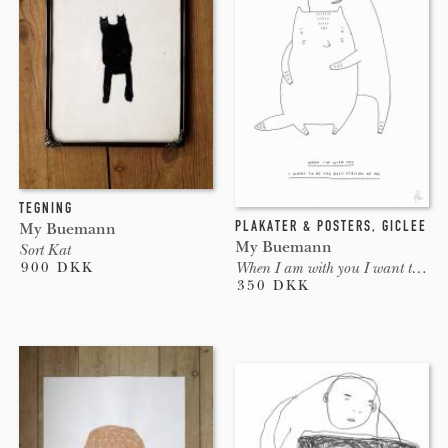
TEGNING
PLAKATER & POSTERS
,
GICLEE
My Buemann
My Buemann
Sort Kat
900 DKK
When I am with you I want to be the best version of me
350 DKK