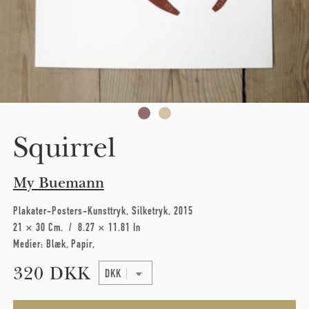
Squirrel
My Buemann
Plakater-Posters-Kunsttryk
Silketryk
2015
21 × 30 Cm
8.27 × 11.81 In
Medier:
Blæk
Papir
320 DKK