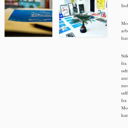
In
Mor
arb
ha
Sti
fra
udt
and
med
udf
fra
Mor
kun