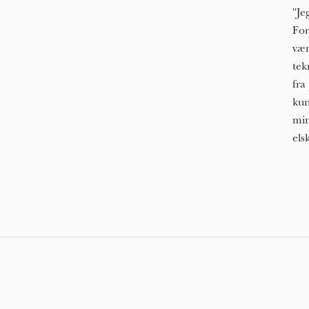
"Je
For
vær
tek
fra
kun
min
els