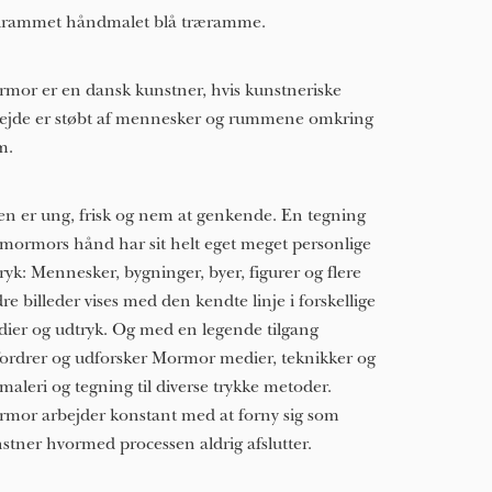
drammet håndmalet blå træramme.
mor er en dansk kunstner, hvis kunstneriske
ejde er støbt af mennesker og rummene omkring
m.
len er ung, frisk og nem at genkende. En tegning
 mormors hånd har sit helt eget meget personlige
ryk: Mennesker, bygninger, byer, figurer og flere
re billeder vises med den kendte linje i forskellige
ier og udtryk. Og med en legende tilgang
ordrer og udforsker Mormor medier, teknikker og
 maleri og tegning til diverse trykke metoder.
mor arbejder konstant med at forny sig som
stner hvormed processen aldrig afslutter.