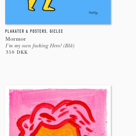
PLAKATER & POSTERS
,
GICLEE
Mormor
I´m my own fucking Hero! (Blå)
350 DKK