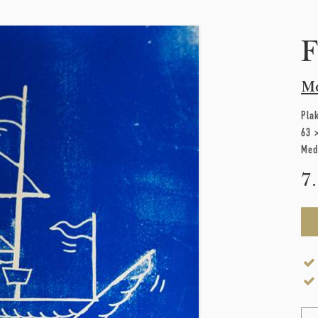
F
M
Pla
63 
Med
7
Na