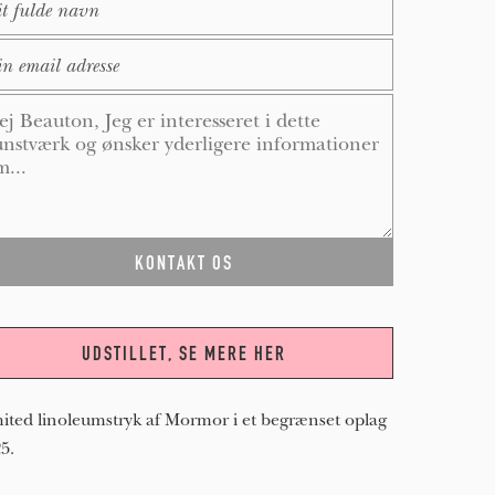
ail
*
ssage
*
UDSTILLET, SE MERE HER
ited linoleumstryk af Mormor i et begrænset oplag
25.