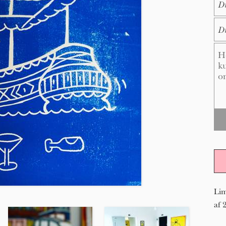
E-M
Me
Lim
af 