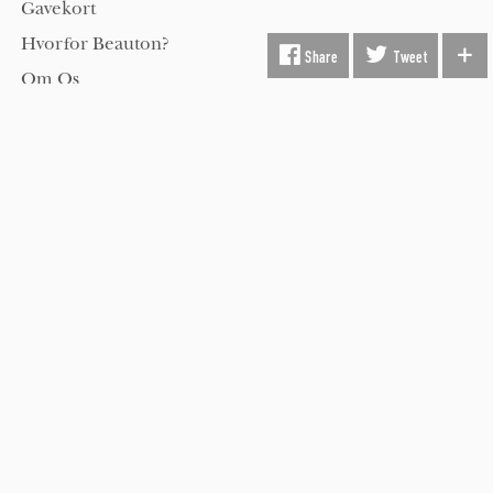
Gavekort
Hvorfor Beauton?
Share
Tweet
Om Os
Servicevilkår
Handelsbetingelser
Udsmykning
Køber FAQ
Kontakt os
Hold dig opdateret på kunst med Beauton nyhedsbrev