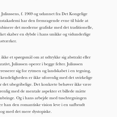
 Juliussens, f. 1969 og udannet fra Det Kongelige
stakademi har den fremragende evne til både at
binere det moderne grafiske med det traditionelle,
lket skaber en dybde i hans unikke og vidunderlige
stværker.
 ikke et spørgsmål om at udtrykke sig abstrakt eller
urativt, Juliussen operer i begge felter. Juliussen
eresserer sig for rytmen og landskabet i en tegning,
kendeligheden er ikke uforenlig med det uvirkelige
er det ubegribelige. Det konkrete behøver ikke være
renlig med de mentale aspekter et billede måtte
mbringe. Og i hans arbejde med tuschtegningen
er han den romantiske vision leve i en uafbrudt
log med det mere dystopiske.