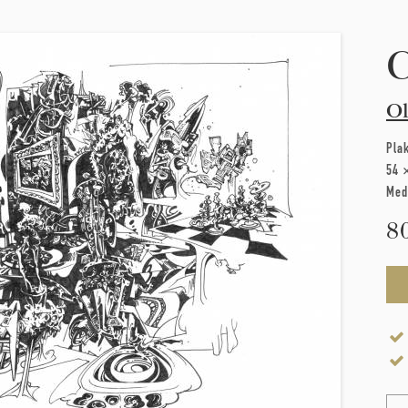
C
Ol
Pla
54 
Med
8
Na