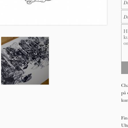
E-M
Me
Cha
på 
kun
Fin
Ult