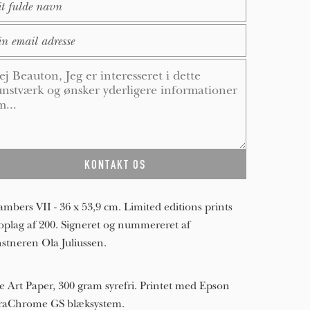
ail
*
ssage
*
mbers VII - 36 x 53,9 cm. Limited editions prints
oplag af 200. Signeret og nummereret af
stneren Ola Juliussen.
e Art Paper, 300 gram syrefri. Printet med Epson
raChrome GS blæksystem.