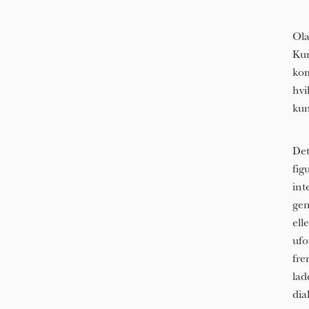
Ola
Kun
kom
hvi
kun
Det
fig
int
gen
ell
ufo
fre
lad
dia