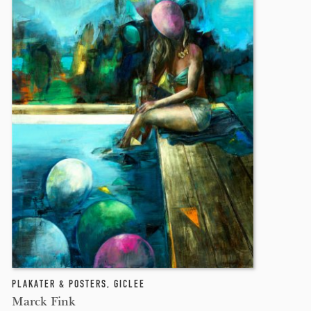
PLAKATER & POSTERS
,
GICLEE
Marck Fink