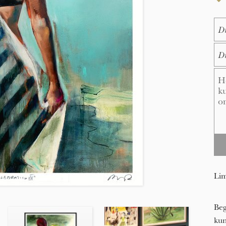
Na
E-M
Me
Lim
Beg
kun