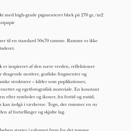
kt med high-grade pigmenteret blæk på 270 gr./m2
stpapir
ser til en standard 50x70 ramme. Ramme er ikke
luderet.
k er inspireret af den nære verden, reflektioner
r dragende motiver, grafiske fragmenter og
miske strukturer – kilder som puplikationer,
ernettet og egetfotografisk materiale. En konstant
en efter symboler og ikoner, fra fortid og nutid,
 kan indgå i værkerne. Tegn, der rummer en ny
den af fortællinger og skjulte lag.
belsen starter i vakumet frem for det tomme