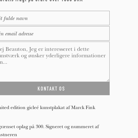
me
*
ail
*
ssage
*
ited edition gicleé kunstplakat af Marck Fink
rænset oplag på 300. Signeret og nummeret af
stneren