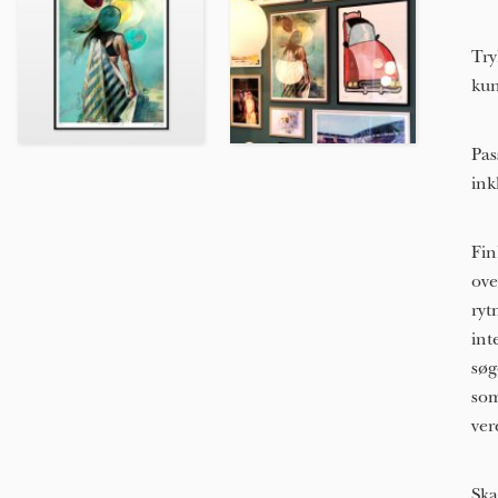
Try
kun
Pas
ink
Fin
ove
ryt
int
søg
som
ver
Ska