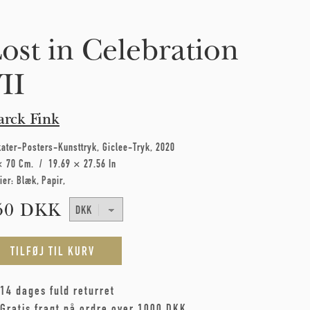
ost in Celebration
II
rck Fink
kater-Posters-Kunsttryk
Giclee-Tryk
2020
× 70 Cm
19.69 × 27.56 In
ier:
Blæk
Papir
50 DKK
14 dages fuld returret
Gratis fragt på ordre over 1000 DKK