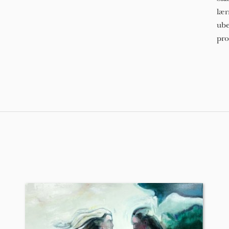
lær
ube
pro