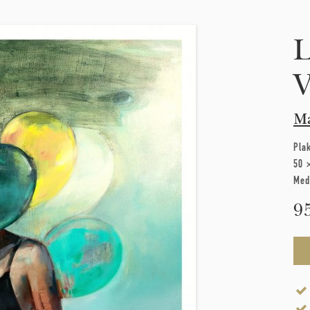
L
V
Ma
Pla
50 
Med
9