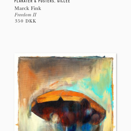
PLAKATER & POSTERS
,
GICLEE
Marck Fink
Freedom II
350 DKK