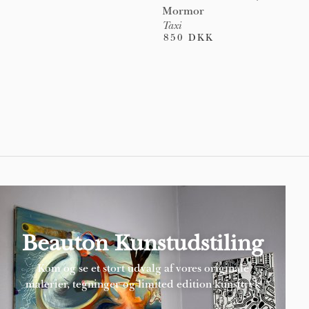
Mormor
Taxi
850 DKK
Pages
Beauton Kunstudstiling
Kom og se et stort udvalg af vores originale
malerier, tegninger og limited edition kunsttryk