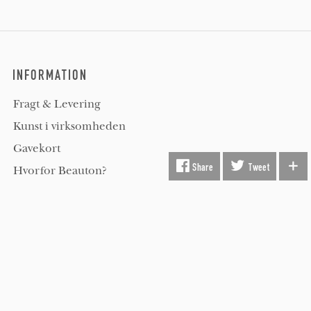
INFORMATION
Fragt & Levering
Kunst i virksomheden
Gavekort
Share
Tweet
Hvorfor Beauton?
Om Os
Servicevilkår
Handelsbetingelser
Udsmykning
Køber FAQ
Kontakt os