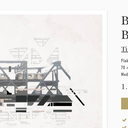
B
B
Ti
Pla
70 
Med
1