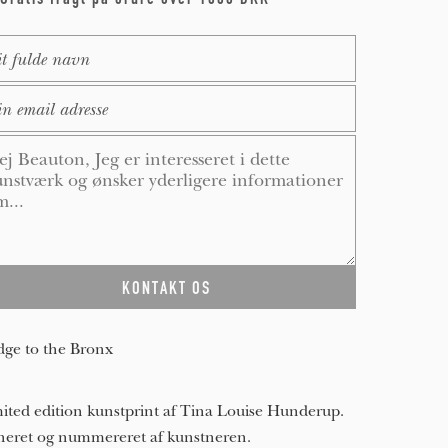
me
*
ail
*
ssage
*
dge to the Bronx
ited edition kunstprint af Tina Louise Hunderup.
neret og nummereret af kunstneren.