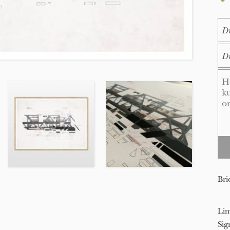
Na
E-M
Me
Bri
Lim
Sig