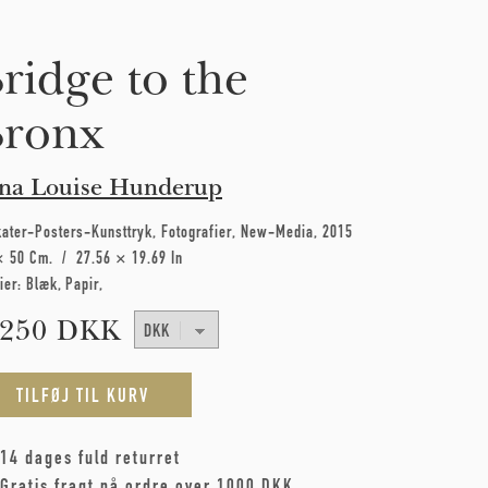
ridge to the
ronx
na Louise Hunderup
kater-Posters-Kunsttryk
Fotografier
New-Media
2015
× 50 Cm
27.56 × 19.69 In
ier:
Blæk
Papir
.250 DKK
14 dages fuld returret
Gratis fragt på ordre over 1000 DKK