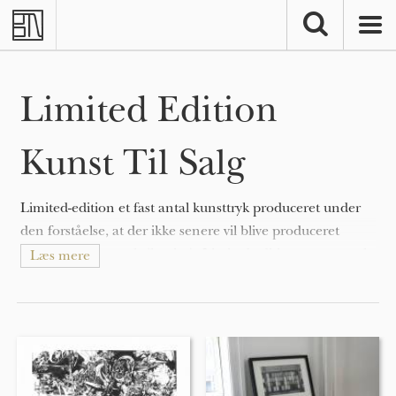
Skip to main content
Limited Edition
Kunst Til Salg
Limited-edition et fast antal kunsttryk produceret under
den forståelse, at der ikke senere vil blive produceret
yderligere kunsttryk (kopier). Limited-editions er normalt
Læs mere
underskrevet af kunstneren i blyant og nummereret som
f.eks 67/100 for at vise det unikke antal af oplaget og den
samlede oplags-størrelse.