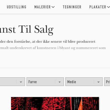
UDSTILLING
MALERIER
TEGNINGER
PLAKATER
nst Til Salg
er den forståelse, at der ikke senere vil blive produceret
normalt underskrevet af kunstneren i blyant og nummereret som
g den samlede oplags-størrelse.