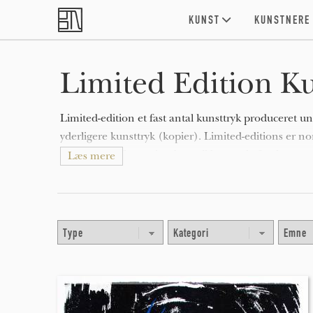
Skip to main content
KUNST
KUNSTNERE
Limited Edition Ku
Limited-edition et fast antal kunsttryk produceret und
yderligere kunsttryk (kopier). Limited-editions er 
f.eks 67/100 for at vise det unikke antal af oplaget o
Læs mere