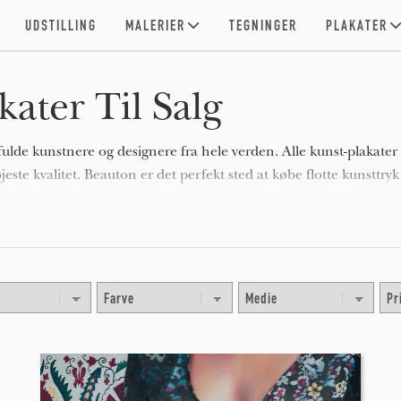
UDSTILLING
MALERIER
TEGNINGER
PLAKATER
ater Til Salg
fulde kunstnere og designere fra hele verden. Alle kunst-plakater
jeste kvalitet. Beauton er det perfekt sted at købe flotte kunsttryk
t på lækkert akiverbart, syrefrit kunstpapir, 100% bomuld. Find
 i dit eget hjem.