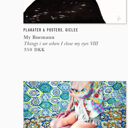
PLAKATER & POSTERS
,
GICLEE
My Buemann
Things i see when I close my eyes VIII
350 DKK