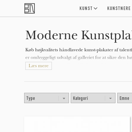
Skip to main content
KUNST
KUNSTNERE
Moderne Kunstplak
Køb højkvalitets håndlavede kunst-plakater af talent
er omhyggeligt udvalgt af galleriet for at sikre den hø
og kunst-plakater online. Alle kunst-plakater er tryk
Læs mere
ideer og inspiration til indretning med kvalitets kunst