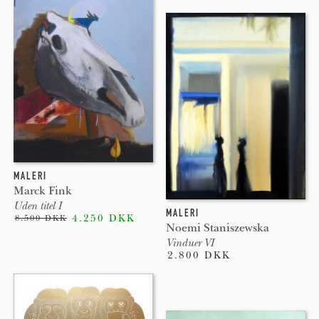
MALERI
Marck Fink
Uden titel I
MALERI
4.250 DKK
8.500 DKK
Noemi Staniszewska
Vinduer VI
2.800 DKK