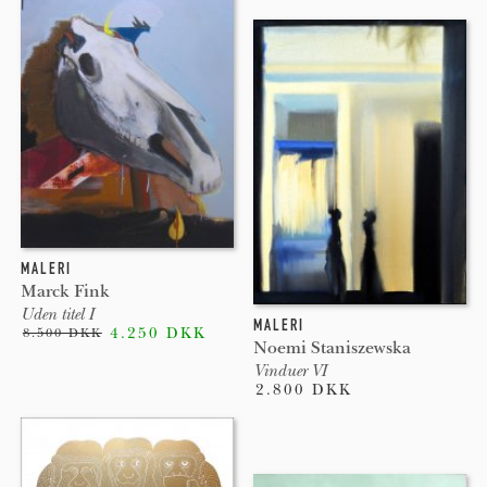
MALERI
Marck Fink
Uden titel I
MALERI
4.250 DKK
8.500 DKK
Noemi Staniszewska
Vinduer VI
2.800 DKK