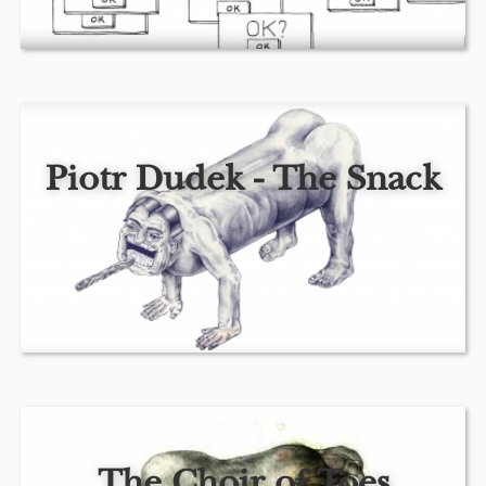
brain?”
. Han mener også, titlerne han giver sine værker er
en vigtig del af den kunstneriske process. Hvor
associationer mellem billeder og ord er en legeplads.
Name
*
Piotr Dudek - The Snack
E-Mail
*
Message
*
the_choir_of_toes_by_piotr_dudek-beauton-art-gallery-
1.jpg
The Choir of Toes