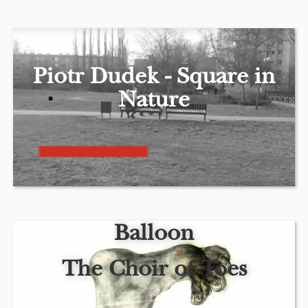
Piotr Dudek - Square in
Nature
Balloon
Balloon by Piotr Dudek
The Choir of Toes