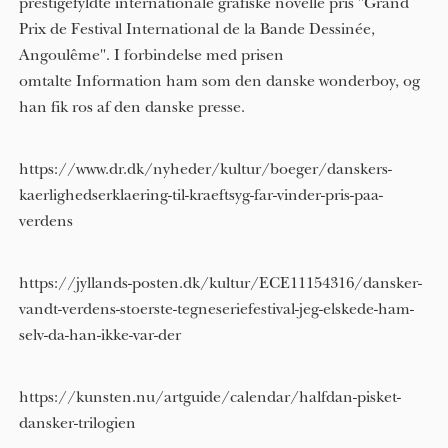
prestigefyldte internationale grafiske novelle pris "Grand
Prix de Festival International de la Bande Dessinée,
Angoulême". I forbindelse med prisen
omtalte Information ham som den danske wonderboy, og
han fik ros af den danske presse.
https://www.dr.dk/nyheder/kultur/boeger/danskers-
kaerlighedserklaering-til-kraeftsyg-far-vinder-pris-paa-
verdens
https://jyllands-posten.dk/kultur/ECE11154316/dansker-
vandt-verdens-stoerste-tegneseriefestival-jeg-elskede-ham-
selv-da-han-ikke-var-der
https://kunsten.nu/artguide/calendar/halfdan-pisket-
dansker-trilogien