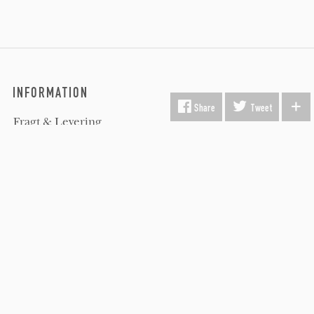
INFORMATION
Share
Tweet
Fragt & Levering
Kunst i virksomheden
Gavekort
Hvorfor Beauton?
Om Os
Servicevilkår
Handelsbetingelser
Udsmykning
Køber FAQ