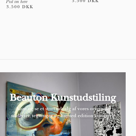
3.500 DKK
Psst im here
3.500 DKK
Pages
Beauton Kunstudstiling
Kom og se et stort udvalg af vores originale
malerier, tegninger og limited edition kunsttryk