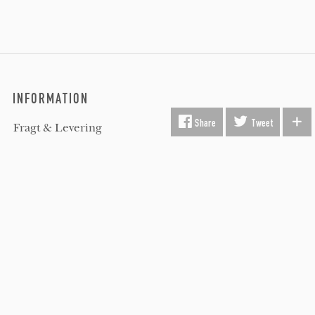
INFORMATION
Share
Tweet
Fragt & Levering
Kunst i virksomheden
Gavekort
Hvorfor Beauton?
Om Os
Servicevilkår
Handelsbetingelser
Udsmykning
Køber FAQ