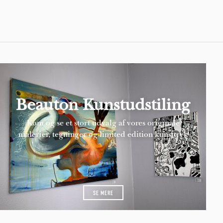
Pages
Beauton Kunstudstiling
Kom og se et stort udvalg af vores originale
malerier, tegninger og limited edition kunsttryk
SE MERE