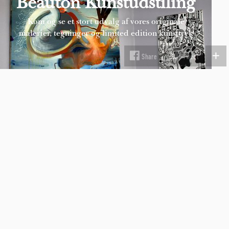
Beauton Kunstudstiling
Kom og se et stort udvalg af vores originale
malerier, tegninger og limited edition kunsttryk
SE MERE
INFORMATION
Fragt & Levering