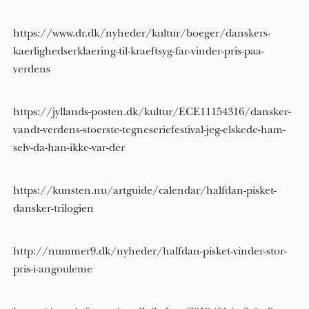
https://www.dr.dk/nyheder/kultur/boeger/danskers-
kaerlighedserklaering-til-kraeftsyg-far-vinder-pris-paa-
verdens
https://jyllands-posten.dk/kultur/ECE11154316/dansker-
vandt-verdens-stoerste-tegneseriefestival-jeg-elskede-ham-
selv-da-han-ikke-var-der
https://kunsten.nu/artguide/calendar/halfdan-pisket-
dansker-trilogien
http://nummer9.dk/nyheder/halfdan-pisket-vinder-stor-
pris-i-angouleme