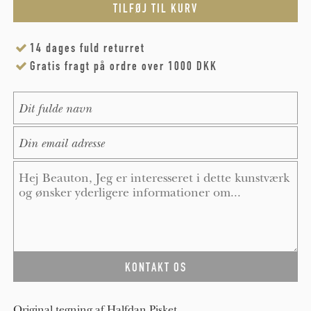
14 dages fuld returret
Gratis fragt på ordre over 1000 DKK
Name
*
E-Mail
*
Message
*
Original tegning af Halfdan Pisket