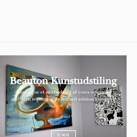
Pages
Beauton Kunstudstiling
Kom og se et stort udvalg af vores originale
malerier, tegninger og limited edition kunsttryk
SE MERE