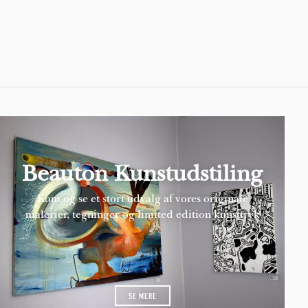
Pages
Beauton Kunstudstiling
Kom og se et stort udvalg af vores originale
malerier, tegninger og limited edition kunsttryk
SE MERE