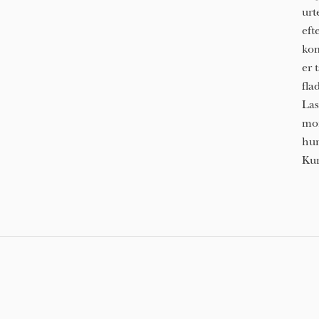
urt
eft
kom
er 
fla
Las
mon
hun
Kun