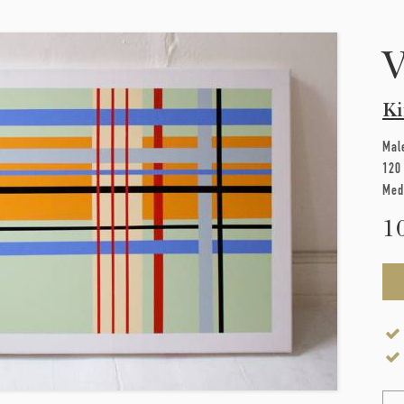
V
Ki
Mal
120
Med
1
Na