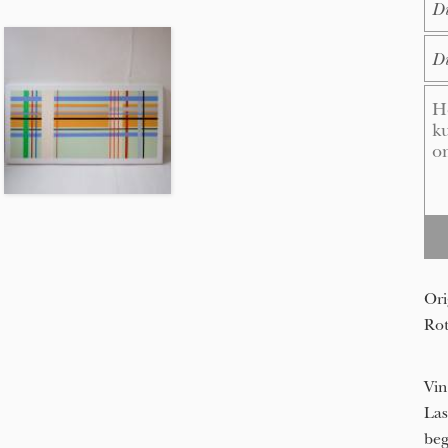
E-M
Me
Ori
Rot
Vin
Las
beg