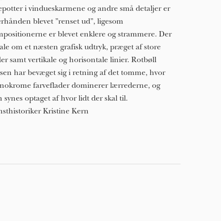
epotter i vindueskarmene og andre små detaljer er
erhånden blevet ”renset ud”, ligesom
positionerne er blevet enklere og strammere. Der
tale om et næsten grafisk udtryk, præget af store
der samt vertikale og horisontale linier. Rotbøll
sen har bevæget sig i retning af det tomme, hvor
okrome farveflader dominerer lærrederne, og
 synes optaget af hvor lidt der skal til.
sthistoriker Kristine Kern