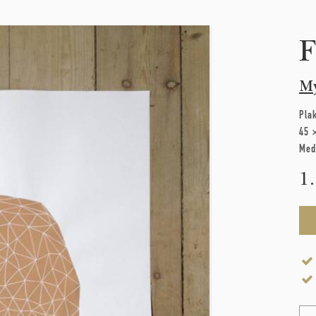
F
M
Pla
45 
Med
1
Na