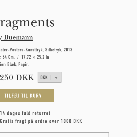
ragments
y Buemann
kater-Posters-Kunsttryk
Silketryk
2013
× 64 Cm
17.72 × 25.2 In
ier:
Blæk
Papir
.250 DKK
14 dages fuld returret
Gratis fragt på ordre over 1000 DKK
me
*