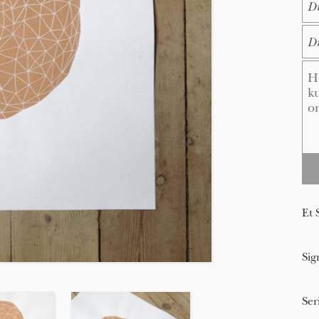
E-M
Me
Et 
Sig
Ser