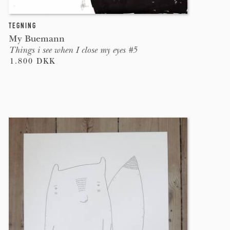
TEGNING
My Buemann
Things i see when I close my eyes #5
1.800 DKK