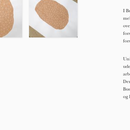
I B
mel
ove
for
for
Uni
ude
arb
Den
Bue
og 