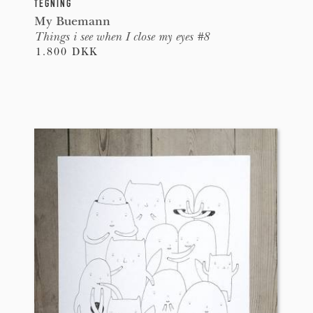
TEGNING
My Buemann
Things i see when I close my eyes #8
1.800 DKK