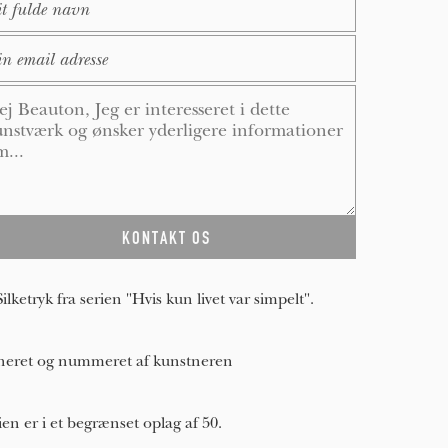
ail
*
ssage
*
Silketryk fra serien "Hvis kun livet var simpelt".
neret og nummeret af kunstneren
ien er i et begrænset oplag af 50.