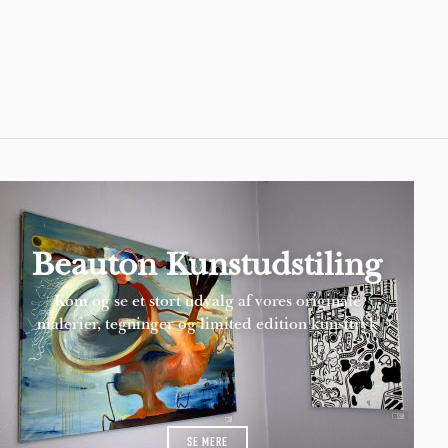
Pages
Beauton Kunstudstiling
Kom og se et stort udvalg af vores originale
malerier, tegninger og limited edition kunsttryk
SE MERE